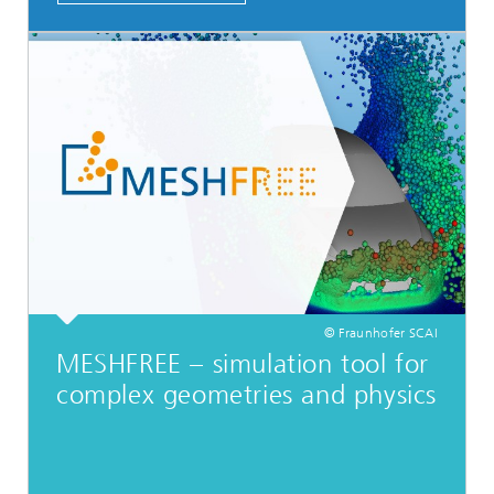
© Fraunhofer SCAI
MESHFREE – simulation tool for
complex geometries and physics