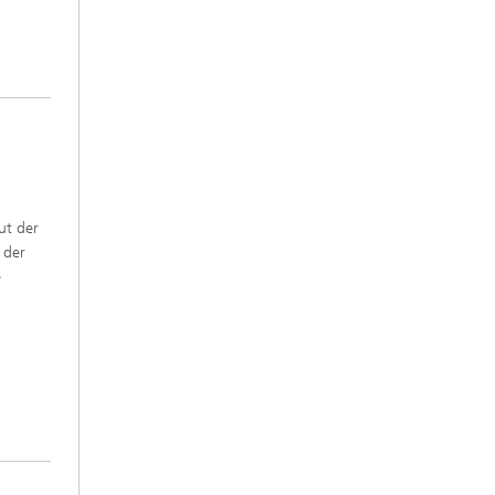
ut der
 der
e