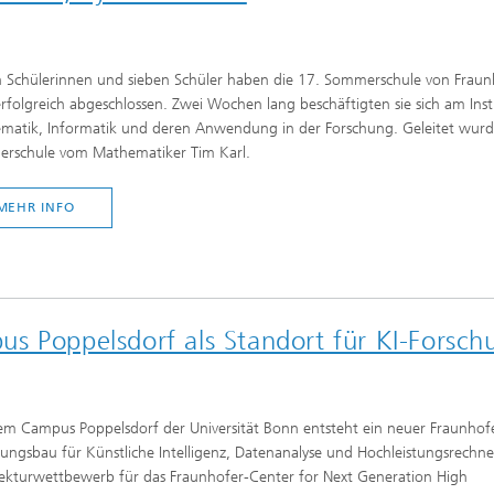
n Schülerinnen und sieben Schüler haben die 17. Sommerschule von Fraun
rfolgreich abgeschlossen. Zwei Wochen lang beschäftigten sie sich am Inst
matik, Informatik und deren Anwendung in der Forschung. Geleitet wurd
rschule vom Mathematiker Tim Karl.
MEHR INFO
s Poppelsdorf als Standort für KI-Forsch
em Campus Poppelsdorf der Universität Bonn entsteht ein neuer Fraunhof
ungsbau für Künstliche Intelligenz, Datenanalyse und Hochleistungsrechne
tekturwettbewerb für das Fraunhofer-Center for Next Generation High