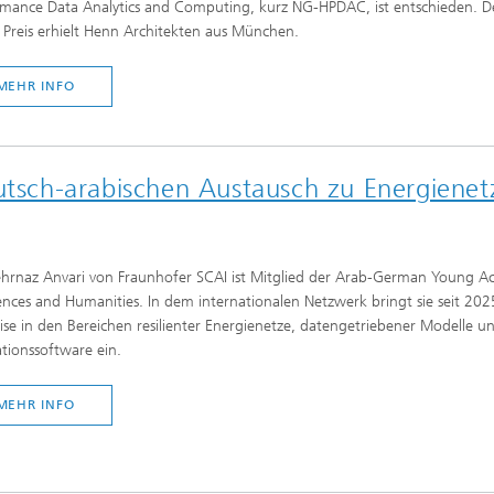
rmance Data Analytics and Computing, kurz NG-HPDAC, ist entschieden. D
 Preis erhielt Henn Architekten aus München.
MEHR INFO
eutsch-arabischen Austausch zu Energiene
ehrnaz Anvari von Fraunhofer SCAI ist Mitglied der Arab-German Young 
ences and Humanities. In dem internationalen Netzwerk bringt sie seit 202
ise in den Bereichen resilienter Energienetze, datengetriebener Modelle u
tionssoftware ein.
MEHR INFO