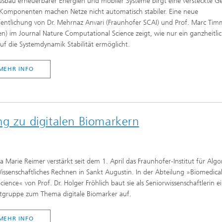
sbau erneuerbarer Energien und mobiler Systeme birgt eine versteckte Ge
Komponenten machen Netze nicht automatisch stabiler. Eine neue
entlichung von Dr. Mehrnaz Anvari (Fraunhofer SCAI) und Prof. Marc Tim
n) im Journal Nature Computational Science zeigt, wie nur ein ganzheitli
auf die Systemdynamik Stabilität ermöglicht.
MEHR INFO
ng zu digitalen Biomarkern
ra Marie Reimer verstärkt seit dem 1. April das Fraunhofer-Institut für Alg
ssenschaftliches Rechnen in Sankt Augustin. In der Abteilung »Biomedical
cience« von Prof. Dr. Holger Fröhlich baut sie als Seniorwissenschaftlerin e
ktgruppe zum Thema digitale Biomarker auf.
MEHR INFO