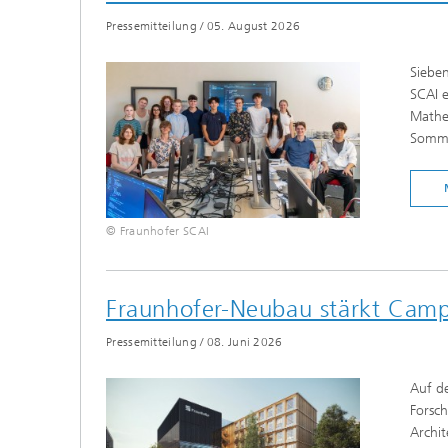
Pressemitteilung
/
05. August 2026
Siebe
SCAI e
Mathe
Somme
© Fraunhofer SCAI
Fraunhofer-Neubau stärkt Campu
Pressemitteilung
/
08. Juni 2026
Auf d
Forsch
Archi