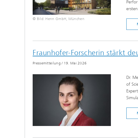
Perfo
ersten
© Bild: Henn GmbH, München
Fraunhofer-Forscherin stärkt d
Pressemitteilung
/
19. Mai 2026
Dr. M
of Sci
Expert
Simula