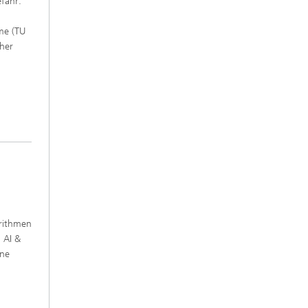
fahr:
me (TU
cher
orithmen
 AI &
ine