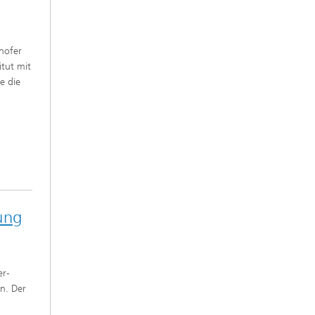
hofer
itut mit
e die
ung
er-
n. Der