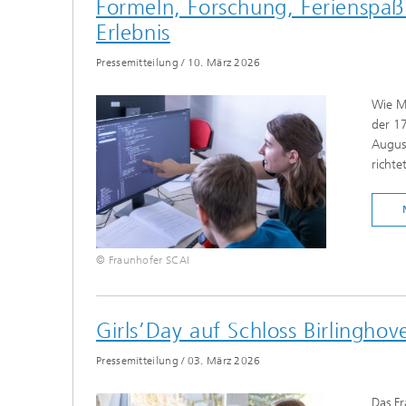
Formeln, Forschung, Feriensp
Erlebnis
Pressemitteilung
/
10. März 2026
Wie M
der 1
Augus
richte
© Fraunhofer SCAI
Girls’Day auf Schloss Birlingho
Pressemitteilung
/
03. März 2026
Das Fr