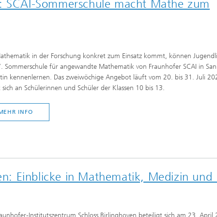
aß: SCAI-Sommerschule macht Mathe zum
athematik in der Forschung konkret zum Einsatz kommt, können Jugendli
7. Sommerschule für angewandte Mathematik von Fraunhofer SCAI in San
tin kennenlernen. Das zweiwöchige Angebot läuft vom 20. bis 31. Juli 2
t sich an Schülerinnen und Schüler der Klassen 10 bis 13.
MEHR INFO
ven: Einblicke in Mathematik, Medizin und 
aunhofer-Institutszentrum Schloss Birlinghoven beteiligt sich am 23. April