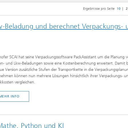
re
Ergebnisse pro Seite
10
2
rbeiten
lte Simulationen mit
Lkw-Beladung und berechnet Verpackungs- 
ln
hofer SCAI hat seine Verpackungssoftware PackAssistant um die Planung 
ten- und Lkw-Beladungen sowie eine Kostenberechnung erweitert. Damit b
ue Version zusätzliche Stufen der Transportkette in die Verpackungsplanun
nehmen können nun mehrere Lösungen hinsichtlich ihrer Verpackungs- u
ikkosten vergleichen.
MEHR INFO
athe, Python und KI