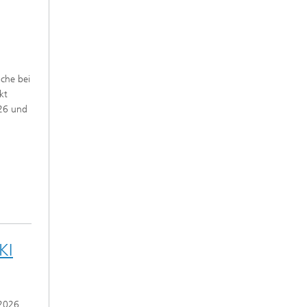
che bei
kt
026 und
KI
 2026