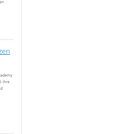
en
tzen
Academy
5 ihre
nd