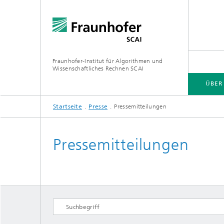
Fraunhofer-Institut für Algorithmen und
Wissenschaftliches Rechnen SCAI
ÜBER
Startseite
Presse
Pressemitteilungen
ÜBER SCAI
GESCHÄFTSFELDER
SOFTWARE
PUBLIKATIONEN / MEDIATHEK
Pressemitteilungen
Software
Softwar
Forschungsthemen
Dissert
Software
Softwa