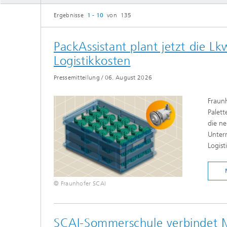
Softwa
Ergebnisse
1 - 10
von 135
Diploma
Gekoppe
PackAssistant plant jetzt die 
Partike
Logistikkosten
Pressemitteilung
/
06. August 2026
Fraun
Palet
die ne
Unter
Logist
© Fraunhofer SCAI
SCAI-Sommerschule verbindet M