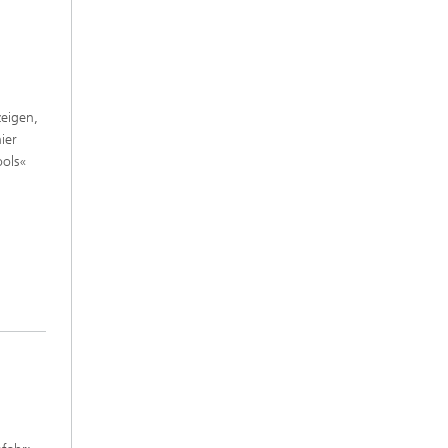
zeigen,
ier
ools«