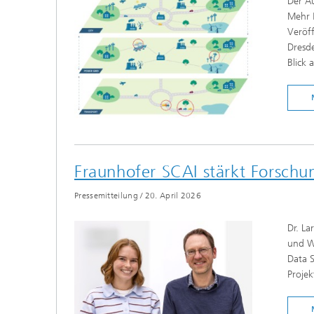
Der Au
Mehr 
Veröff
Dresde
Blick 
Fraunhofer SCAI stärkt Forschu
Pressemitteilung
/
20. April 2026
Dr. La
und Wi
Data S
Proje