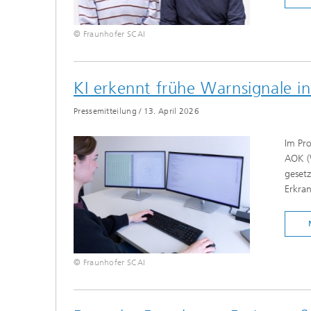
© Fraunhofer SCAI
KI erkennt frühe Warnsignale i
Pressemitteilung
/
13. April 2026
Im Pro
AOK (W
gesetz
Erkran
© Fraunhofer SCAI