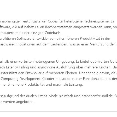
nabhängiger, leistungsstarker Codes für heterogene Rechnersysteme. Es
Software, die auf nahezu allen Rechnersystemen eingesetzt werden kann, v
omputern mit einer einzigen Codebasis.
itieren Software-Entwickler von einer höheren Produktivität in der
ardware-Innovationen auf dem Laufenden, was zu einer Verkürzung der 
rhalb einer verteilten heterogenen Umgebung. Es bietet optimierten Ger
durch Latency Hiding und asynchrone Ausführung über mehrere Knoten. Da
nterstützt den Entwickler auf mehreren Ebenen. Unabhängig davon, ob 
Computing Development Kit oder mit vorbereiteter Funktionalität aus d
mmer eine hohe Produktivität und maximale Leistung.
ist aufgrund des dualen Lizenz-Modells einfach und branchenfreundlich: 
enz werden angeboten.