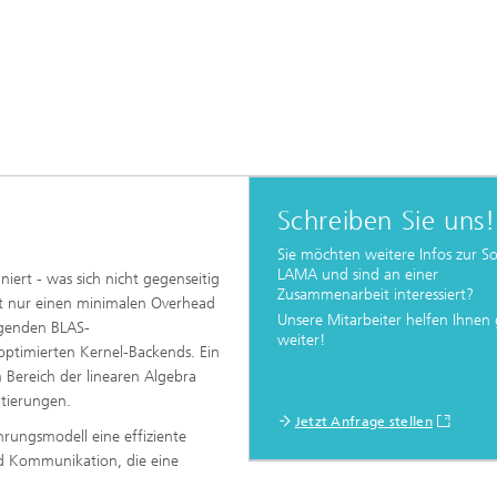
Schreiben Sie uns!
Sie möchten weitere Infos zur S
LAMA und sind an einer
iert - was sich nicht gegenseitig
Zusammenarbeit interessiert?
t nur einen minimalen Overhead
Unsere Mitarbeiter helfen Ihnen
egenden BLAS-
weiter!
ptimierten Kernel-Backends. Ein
 Bereich der linearen Algebra
ntierungen.
Jetzt Anfrage stellen
hrungsmodell eine effiziente
d Kommunikation, die eine