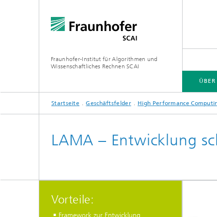
Fraunhofer-Institut für Algorithmen und
Wissenschaftliches Rechnen SCAI
ÜBER
Startseite
Geschäftsfelder
High Performance Computi
ÜBER SCAI
GESCHÄFTSFELDER
SOFTWARE
PUBLIKATIONEN / MEDIATHEK
LAMA – Entwicklung sch
Software
Softwar
Forschungsthemen
Dissert
Software
Softwa
Vorteile:
Framework zur Entwicklung