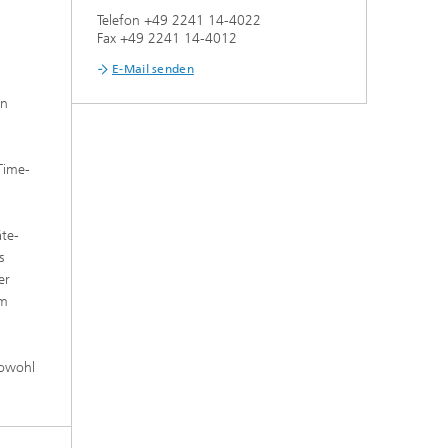
Telefon +49 2241 14-4022
Fax +49 2241 14-4012
E-Mail senden
on
Time-
äte-
s
er
em
Sowohl