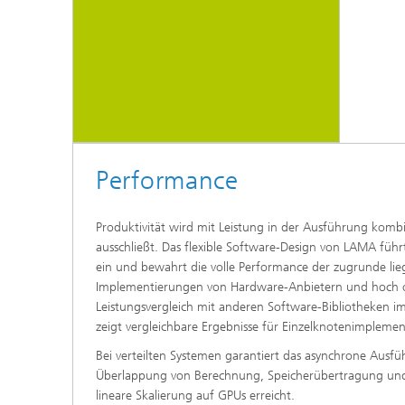
Performance
Produktivität wird mit Leistung in der Ausführung kombin
ausschließt.
Das flexible Software-Design von LAMA führ
ein und bewahrt die volle Performance der zugrunde li
Implementierungen von Hardware-Anbietern und hoch o
Leistungsvergleich mit anderen Software-Bibliotheken im
zeigt vergleichbare Ergebnisse für Einzelknotenimpleme
Bei verteilten Systemen garantiert das asynchrone Ausfü
Überlappung von Berechnung, Speicherübertragung un
lineare Skalierung auf GPUs erreicht.