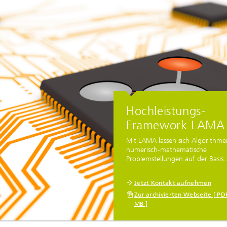
re
rbeiten
lte Simulationen mit
ln
Hochleistungs-
Framework LAMA
Mit LAMA lassen sich Algorithme
numerisch-mathematische
Problemstellungen auf der Basis..
Jetzt Kontakt aufnehmen
Zur archivierten Webseite [ PD
MB ]