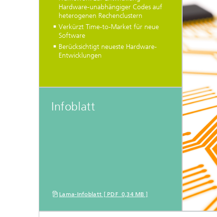
Hardware-unabhängiger Codes auf
Softwa
heterogenen Rechenclustern
Diploma
Verkürzt Time-to-Market für neue
Gekoppe
Software
Partike
Berücksichtigt neueste Hardware-
Entwicklungen
Infoblatt
Lama-Infoblatt [ PDF 0,34 MB ]