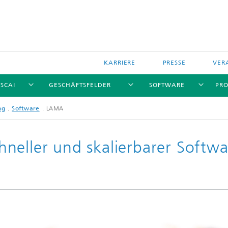
KARRIERE
PRESSE
VER
 SCAI
GESCHÄFTSFELDER
SOFTWARE
PRO
ng
Software
LAMA
neller und skalierbarer Softwa
e und Services
ationen
re
Software