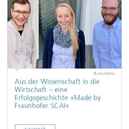
© adiutaByte
Aus der Wissenschaft in die
Wirtschaft – eine
Erfolgsgeschichte
»Made
by
Fraunhofer SCAI«