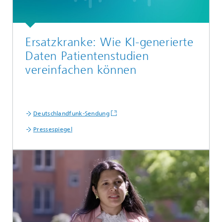
Ersatzkranke: Wie KI-generierte
Daten Patienten­studien
vereinfachen können
Deutschlandfunk-Sendung
Pressespiegel