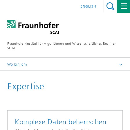
ENGLISH
Fraunhofer-Institut für Algorithmen und Wissenschaftliches Rechnen
SCAI
Wo bin ich?
Startseite
Expertise
Geschäftsfelder
Numerische datenbasierte Vorhersage
Komplexe Daten
beherrschen