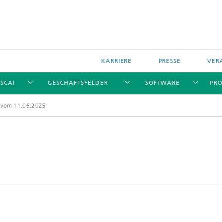
KARRIERE
PRESSE
VER
 SCAI
GESCHÄFTSFELDER
SOFTWARE
PRO
g vom 11.06.2025
e und Services
ationen
re
Software