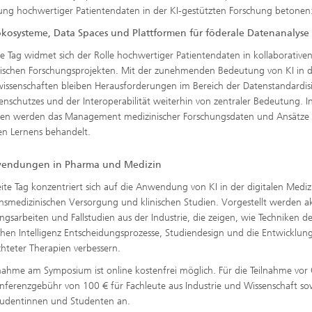
ng hochwertiger Patientendaten in der KI-gestützten Forschung betonen
kosysteme, Data Spaces und Plattformen für föderale Datenanalyse
te Tag widmet sich der Rolle hochwertiger Patientendaten in kollaborative
ischen Forschungsprojekten. Mit der zunehmenden Bedeutung von KI in 
issenschaften bleiben Herausforderungen im Bereich der Datenstandardis
enschutzes und der Interoperabilität weiterhin von zentraler Bedeutung. I
gen werden das Management medizinischer Forschungsdaten und Ansätze
en Lernens behandelt.
endungen in Pharma und Medizin
ite Tag konzentriert sich auf die Anwendung von KI in der digitalen Mediz
onsmedizinischen Versorgung und klinischen Studien. Vorgestellt werden ak
ngsarbeiten und Fallstudien aus der Industrie, die zeigen, wie Techniken d
chen Intelligenz Entscheidungsprozesse, Studiendesign und die Entwicklun
ichteter Therapien verbessern.
lnahme am Symposium ist online kostenfrei möglich. Für die Teilnahme vor O
nferenzgebühr von 100 € für Fachleute aus Industrie und Wissenschaft so
tudentinnen und Studenten an.