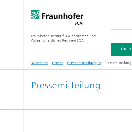
Fraunhofer-Institut für Algorithmen und
Wissenschaftliches Rechnen SCAI
ÜBER
Startseite
Presse
Pressemitteilungen
Pressemitteilun
ÜBER SCAI
GESCHÄFTSFELDER
SOFTWARE
PUBLIKATIONEN / MEDIATHEK
Pressemitteilung
Software
Softwar
Forschungsthemen
Dissert
Software
Softwa