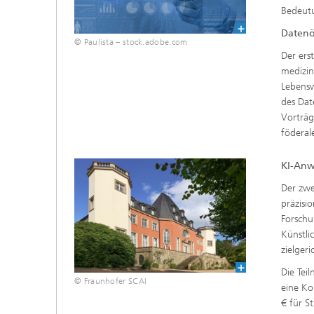
Bedeutu
Datenö
© Paulista – stock.adobe.com
Der ers
medizin
Lebensw
des Dat
Vorträ
föderal
KI-Anw
Der zwe
präzisi
Forschu
Künstli
zielger
Die Tei
© Fraunhofer SCAI
eine Ko
€ für S