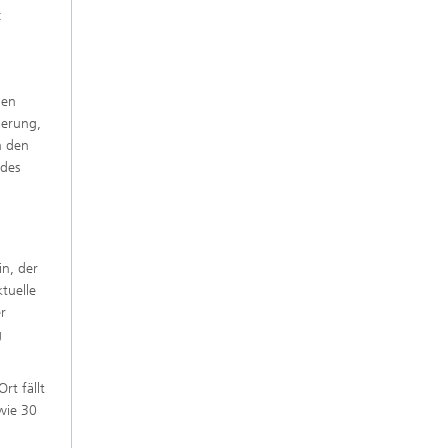
:
n
den
ierung,
n den
 des
in, der
tuelle
er
g
rt fällt
wie 30