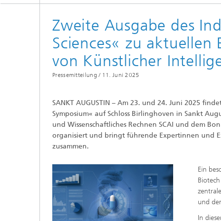
Softwa
Zweite Ausgabe des Ind
Diploma
Gekoppe
Sciences«
zu aktuellen
Partike
von Künstlicher Intelli
Pressemitteilung /
11. Juni 2025
SANKT AUGUSTIN – Am 23. und 24. Juni 2025 findet 
Symposium« auf Schloss Birlinghoven in Sankt Augu
und Wissenschaftliches Rechnen SCAI und dem Bonn-
organisiert und bringt führende Expertinnen und Ex
zusammen.
Ein bes
Biotech
zentral
und den
In dies