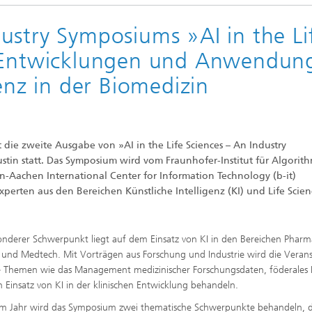
re
ustry Symposiums »AI in the Li
rbeiten
lte Simulationen mit
 Entwicklungen und Anwendun
ln
genz in der Biomedizin
die zweite Ausgabe von »AI in the Life Sciences – An Industry
stin statt. Das Symposium wird vom Fraunhofer-Institut für Algorit
Aachen International Center for Information Technology (b-it)
perten aus den Bereichen Künstliche Intelligenz (KI) und Life Scien
onderer Schwerpunkt liegt auf dem Einsatz von KI in den Bereichen Pharm
 und Medtech. Mit Vorträgen aus Forschung und Industrie wird die Veran
e Themen wie das Management medizinischer Forschungsdaten, föderales
 Einsatz von KI in der klinischen Entwicklung behandeln.
em Jahr wird das Symposium zwei thematische Schwerpunkte behandeln, d