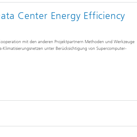
re
ta Center Energy Efficiency
rbeiten
lte Simulationen mit
ln
Kooperation mit den anderen Projektpartnern Methoden und Werkzeuge
s-Klimatisierungsnetzen unter Berücksichtigung von Supercomputer-