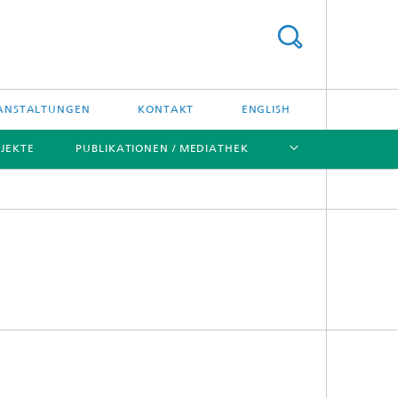
ANSTALTUNGEN
KONTAKT
ENGLISH
JEKTE
PUBLIKATIONEN / MEDIATHEK
[X]
[X]
[X]
[X]
Software
Expertise
Software