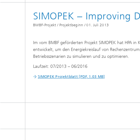
Softwa
SIMOPEK – Improving Da
Diploma
Gekoppe
BMBF-Projekt / Projektbeginn /
01. Juli 2013
Partike
Im vom BMBF geförderten Projekt SIMOPEK hat HPA in 
entwickelt, um den Energiekreislauf von Rechenzentrum
Betriebsszenarien zu simulieren und zu optimieren.
Laufzeit: 07/2013 – 06/2016
SIMOPEK Projektblatt [PDF, 1.03 MB]