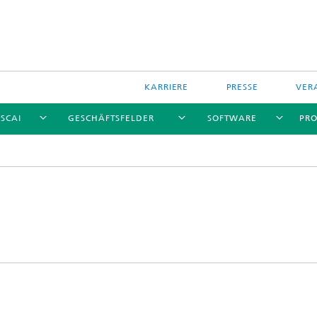
KARRIERE
PRESSE
VER
 SCAI
GESCHÄFTSFELDER
SOFTWARE
PRO
e und Services
ationen
re
Software