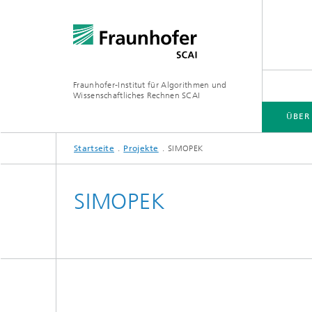
Fraunhofer-Institut für Algorithmen und
Wissenschaftliches Rechnen SCAI
ÜBER
Startseite
Projekte
SIMOPEK
ÜBER SCAI
GESCHÄFTSFELDER
SOFTWARE
PUBLIKATIONEN / MEDIATHEK
SIMOPEK
Software
Softwar
Forschungsthemen
Dissert
Software
Softwa